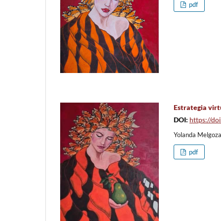
pdf
Estrategia virt
DOI:
https://d
Yolanda Melgoza 
pdf