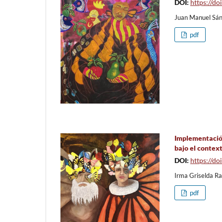
DOI:
https://d
Juan Manuel Sán
pdf
Implementación
bajo el contex
DOI:
https://d
Irma Griselda Ra
pdf