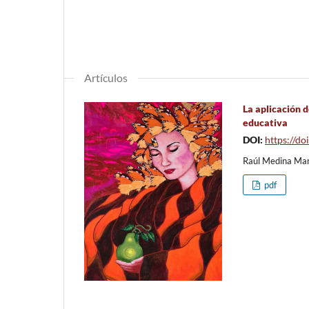
Artículos
La aplicación d
educativa
DOI:
https://d
Raúl Medina Mart
pdf