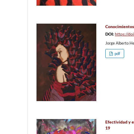
Conocimientos 
DOI:
https://d
Jorge Alberto He
pdf
Efectividad y e
19