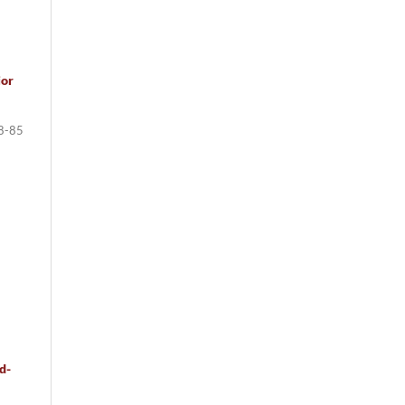
ior
8-85
d-