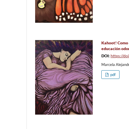
Kahoot! Como h
educación odo
DOI:
https://d
Marcela Alejand
pdf