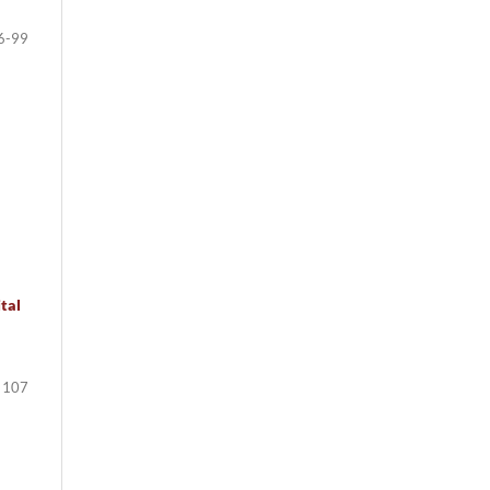
6-99
tal
 107