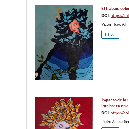
El trabajo col
DOI:
https://d
Víctor Hugo Alm
pdf
Impacto de la u
intrínseca en 
DOI:
https://d
Pedro Alonso Se