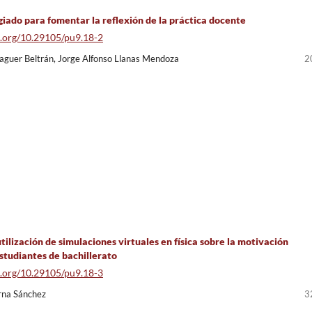
egiado para fomentar la reflexión de la práctica docente
oi.org/10.29105/pu9.18-2
aguer Beltrán, Jorge Alfonso Llanas Mendoza
2
tilización de simulaciones virtuales en física sobre la motivación
estudiantes de bachillerato
oi.org/10.29105/pu9.18-3
rna Sánchez
3