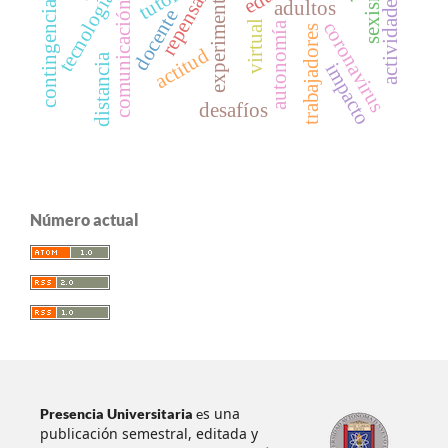
sexismo
tecnologías
experimental
repensar
actividades
adultos
contingencia
comunicación
docente
coronavirus
virtual
autonomía
trabajadores
actitud
distancia
impacto
desafíos
Número actual
s una
Presencia Universitaria
e
publicación semestral, editada y