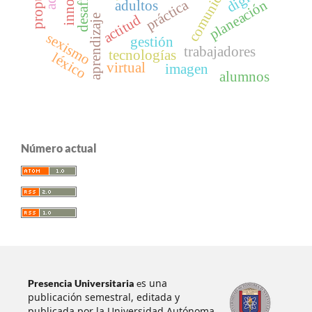
comunicación
desafíos
práctica
planeación
adultos
actitud
aprendizaje
sexismo
gestión
trabajadores
tecnologías
léxico
virtual
imagen
alumnos
Número actual
s una
Presencia Universitaria
e
publicación semestral, editada y
publicada por la Universidad Autónoma