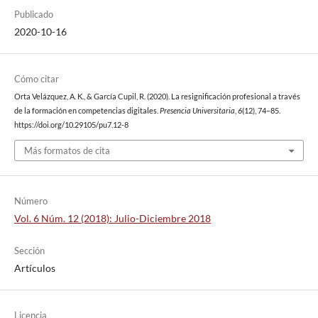
Publicado
2020-10-16
Cómo citar
Orta Velázquez, A. K., & García Cupil, R. (2020). La resignificación profesional a través
de la formación en competencias digitales.
Presencia Universitaria
,
6
(12), 74–85.
https://doi.org/10.29105/pu7.12-8
Más formatos de cita
Número
Vol. 6 Núm. 12 (2018): Julio-Diciembre 2018
Sección
Artículos
Licencia