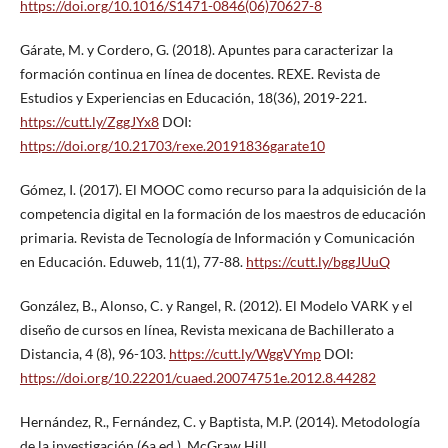
https://doi.org/10.1016/S1471-0846(06)70627-8
Gárate, M. y Cordero, G. (2018). Apuntes para caracterizar la
formación continua en línea de docentes. REXE. Revista de
Estudios y Experiencias en Educación, 18(36), 2019-221.
https://cutt.ly/ZggJYx8
DOI:
https://doi.org/10.21703/rexe.20191836garate10
Gómez, I. (2017). El MOOC como recurso para la adquisición de la
competencia digital en la formación de los maestros de educación
primaria. Revista de Tecnología de Información y Comunicación
en Educación. Eduweb, 11(1), 77-88.
https://cutt.ly/bggJUuQ
González, B., Alonso, C. y Rangel, R. (2012). El Modelo VARK y el
diseño de cursos en línea, Revista mexicana de Bachillerato a
Distancia, 4 (8), 96-103.
https://cutt.ly/WggVYmp
DOI:
https://doi.org/10.22201/cuaed.20074751e.2012.8.44282
Hernández, R., Fernández, C. y Baptista, M.P. (2014). Metodología
de la investigación (6a ed.). McGraw Hill.