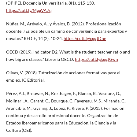
(DPIPE). Docencia Universitaria, 8(1), 115-130.
https://cutt.ly/MggVA7q
Núñez, M., Arévalo, A., y Ávalos, B. (2012). Profesionalización
docente: ¿Es posible un camino de convergencia para expertos y
novatos? REDIE, 14 (2), 10-24.
https://cutt.ly/cggJDne
OECD (2019). Indicator D2. What is the student-teacher ratio and
how big are classes? Librería OECD.
https://cutt.ly/sggJGwn
Olivas, V. (2018). Tutorización de acciones formativas para el
empleo. IC Editorial.
Pérez, A.I., Brouwer, N., Korthagen, F., Blanco, R., Vasquez, G.,
Molinari, A., Garant, C., Bourque, C. Favereau, M.S., Miranda, C.,
Arancibia, M., Gysling, J., López, P., Rivera, P. (2015). Formación
continua y desarrollo profesional docente. Organización de
Estados Iberoamericanos para la Educación, la Ciencia y la
Cultura (OEI).